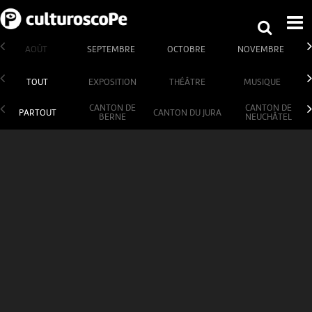
AOÛT
SEPTEMBRE
OCTOBRE
NOVEMBRE
TOUT
EXPOSITION
THÉÂTRE
MUSIQUE
CANTON DE
CANTON DE
PARTOUT
CANTON DU JURA
BERNE
NEUCHÂTEL