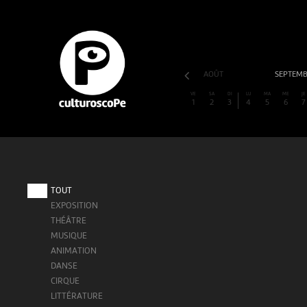
AOÛT
SEPTEM
VE
SA
DI
LU
MA
ME
JE
1
2
3
4
5
6
7
TOUT
EXPOSITION
THÉÂTRE
MUSIQUE
ANIMATION
DANSE
CIRQUE
LITTÉRATURE