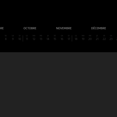
BRE
OCTOBRE
NOVEMBRE
DÉCEMBRE
VE
SA
DI
LU
MA
ME
JE
VE
SA
DI
LU
MA
ME
JE
VE
SA
8
9
10
11
12
13
14
15
16
17
18
19
20
21
22
23