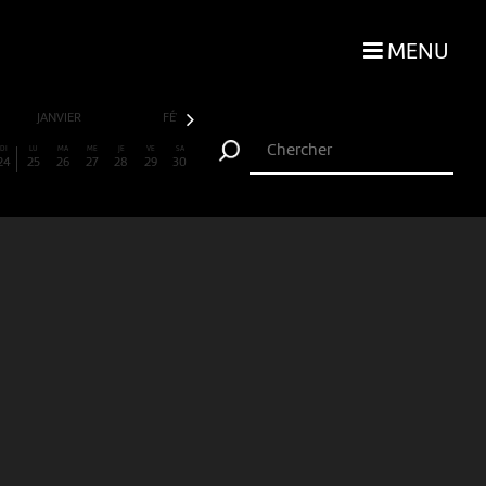
MENU
JANVIER
FÉVRIER
MARS
AVRIL
DI
LU
MA
ME
JE
VE
SA
24
25
26
27
28
29
30