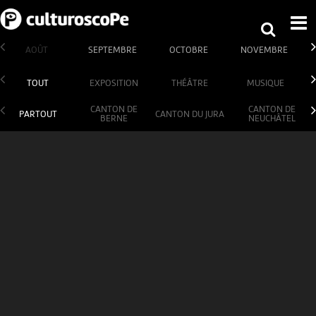
AOÛT
SEPTEMBRE
OCTOBRE
NOVEMBRE
TOUT
EXPOSITION
THÉÂTRE
MUSIQUE
CANTON DE
CANTON DE
PARTOUT
CANTON DU JURA
BERNE
NEUCHÂTEL