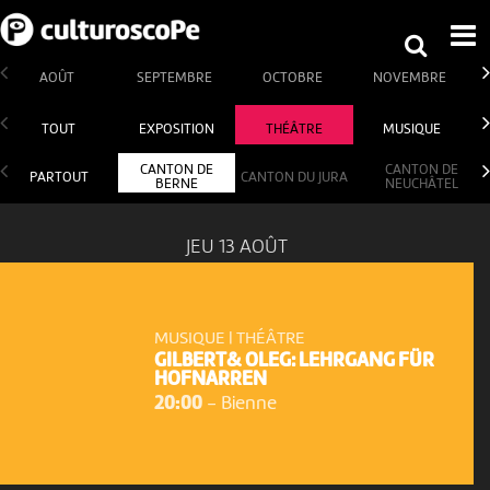
AOÛT
SEPTEMBRE
OCTOBRE
NOVEMBRE
TOUT
EXPOSITION
THÉÂTRE
MUSIQUE
CANTON DE
CANTON DE
PARTOUT
CANTON DU JURA
BERNE
NEUCHÂTEL
JEU 13 AOÛT
MUSIQUE | THÉÂTRE
GILBERT& OLEG: LEHRGANG FÜR
HOFNARREN
20:00
-
Bienne