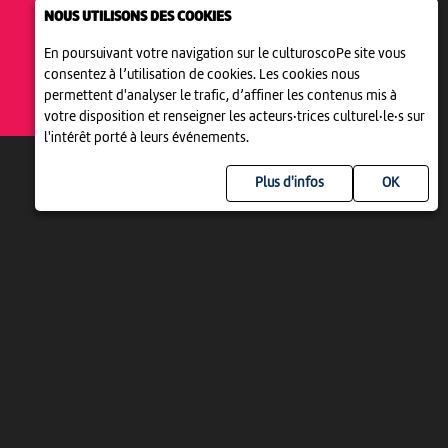
THÉÂTRE
NOUS UTILISONS DES COOKIES
L’ACCADEMIA DIMITRI À INCUBO
AVEC „LA...
En poursuivant votre navigation sur le culturoscoPe site vous
Biel
consentez à l’utilisation de cookies. Les cookies nous
permettent d'analyser le trafic, d’affiner les contenus mis à
votre disposition et renseigner les acteurs·trices culturel·le·s sur
l'intérêt porté à leurs événements.
Plus d'infos
UN PROJET DE