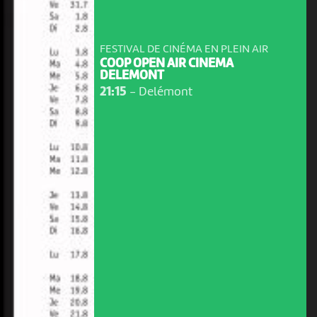
FESTIVAL DE CINÉMA EN PLEIN AIR
COOP OPEN AIR CINEMA
DELEMONT
21:15
-
Delémont