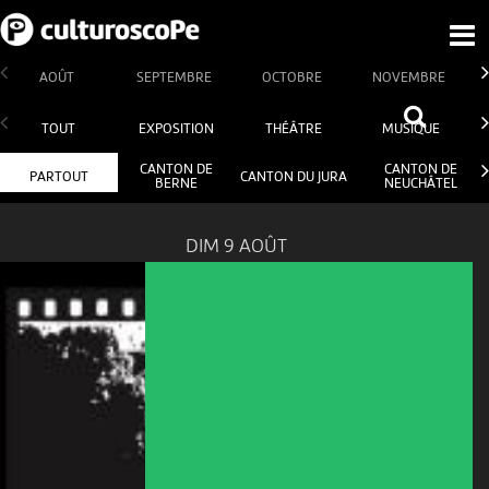
AOÛT
SEPTEMBRE
OCTOBRE
NOVEMBRE
TOUT
EXPOSITION
THÉÂTRE
MUSIQUE
CANTON DE
CANTON DE
PARTOUT
CANTON DU JURA
BERNE
NEUCHÂTEL
DIM 9 AOÛT