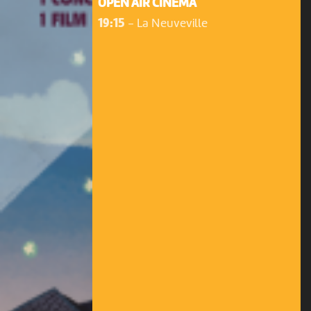
OPEN AIR CINÉMA
19:15
-
La Neuveville