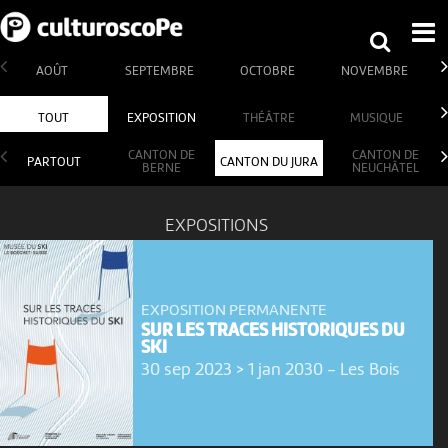
AOÛT
SEPTEMBRE
OCTOBRE
NOVEMBRE
TOUT
EXPOSITION
THÉÂTRE
MUSIQUE
CANTON DE
CANTON DE
PARTOUT
CANTON DU JURA
BERNE
NEUCHÂTEL
EXPOSITIONS
EXPOSITION PERMANENTE
SUR LES TRACES HISTORIQUES DU
SKI
30 sep 2023 > 1 jan 2030
-
Les Bois