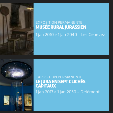
EXPOSITION PERMANENTE
MUSÉE RURAL JURASSIEN
1 jan 2010 > 1 jan 2040
-
Les Genevez
EXPOSITION PERMANENTE
LE JURA EN SEPT CLICHÉS
CAPITAUX
1 jan 2017 > 1 jan 2050
-
Delémont