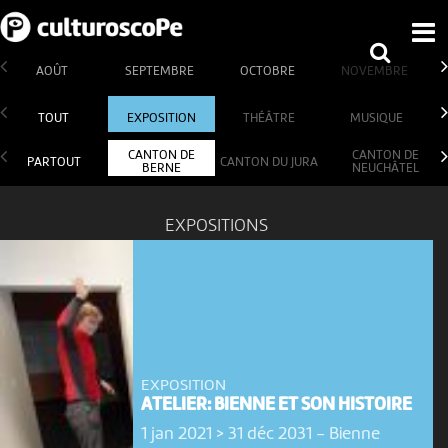
AOÛT
SEPTEMBRE
OCTOBRE
NOVEMBRE
TOUT
EXPOSITION
THÉÂTRE
MUSIQUE
CANTON DE
CANTON DE
PARTOUT
CANTON DU JURA
BERNE
NEUCHÂTEL
EXPOSITIONS
EXPOSITION
ATELIER: BIENNE ET SON HISTOIRE
1 jan 2021 > 31 déc 2031
-
Bienne