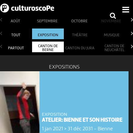
AOÛT
SEPTEMBRE
OCTOBRE
NOVEMBRE
TOUT
EXPOSITION
THÉÂTRE
MUSIQUE
CANTON DE
CANTON DE
PARTOUT
CANTON DU JURA
BERNE
NEUCHÂTEL
EXPOSITIONS
EXPOSITION
ATELIER: BIENNE ET SON HISTOIRE
1 jan 2021 > 31 déc 2031
-
Bienne