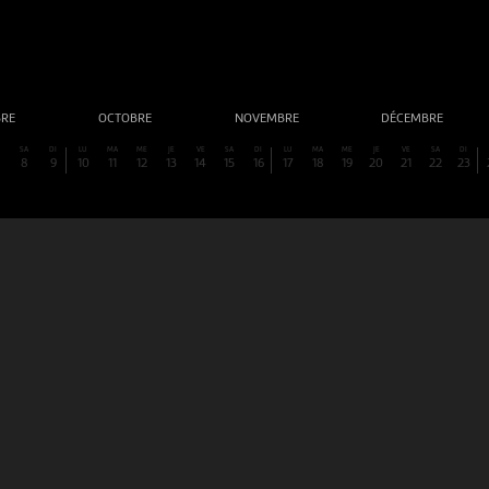
BRE
OCTOBRE
NOVEMBRE
DÉCEMBRE
SA
DI
LU
MA
ME
JE
VE
SA
DI
LU
MA
ME
JE
VE
SA
DI
8
9
10
11
12
13
14
15
16
17
18
19
20
21
22
23