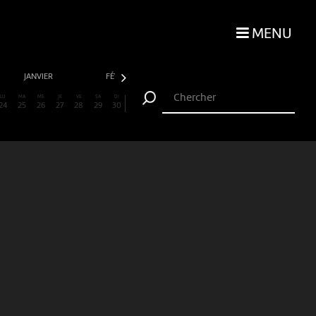
MENU
JANVIER
FÉVRIER
MARS
AVRIL
LU
MA
ME
JE
VE
SA
DI
24
25
26
27
28
29
30