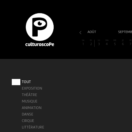
AOÛT
SEPTEM
SA
DI
LU
MA
ME
JE
VE
1
2
3
4
5
6
7
TOUT
EXPOSITION
THÉÂTRE
MUSIQUE
ANIMATION
DANSE
CIRQUE
LITTÉRATURE