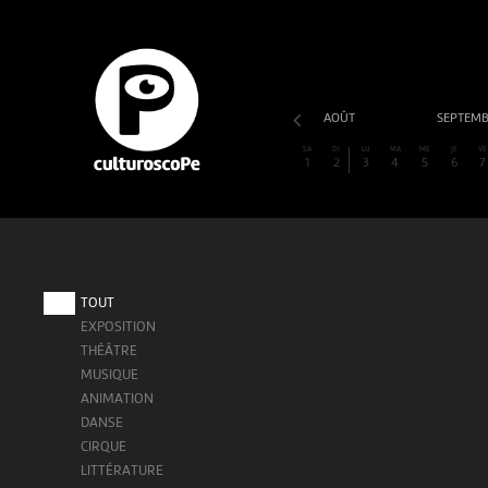
AOÛT
SEPTEM
SA
DI
LU
MA
ME
JE
VE
1
2
3
4
5
6
7
TOUT
EXPOSITION
THÉÂTRE
MUSIQUE
ANIMATION
DANSE
CIRQUE
LITTÉRATURE