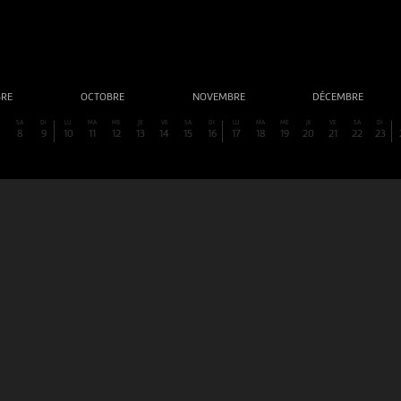
BRE
OCTOBRE
NOVEMBRE
DÉCEMBRE
SA
DI
LU
MA
ME
JE
VE
SA
DI
LU
MA
ME
JE
VE
SA
DI
8
9
10
11
12
13
14
15
16
17
18
19
20
21
22
23