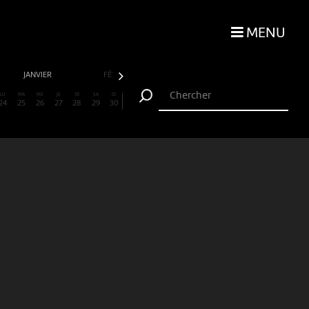
MENU
JANVIER
FÉVRIER
MARS
AVRIL
LU
MA
ME
JE
VE
SA
DI
24
25
26
27
28
29
30