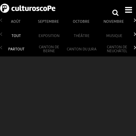
AOÛT
SEPTEMBRE
OCTOBRE
NOVEMBRE
TOUT
EXPOSITION
THÉÂTRE
MUSIQUE
CANTON DE
CANTON DE
PARTOUT
CANTON DU JURA
BERNE
NEUCHÂTEL