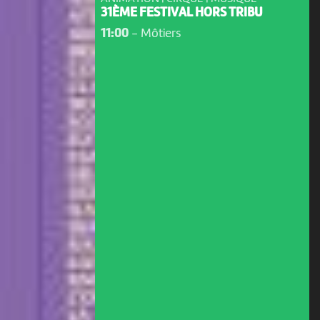
31ÈME FESTIVAL HORS TRIBU
11:00
-
Môtiers