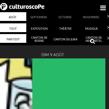
AOÛT
SEPTEMBRE
OCTOBRE
NOVEMBRE
TOUT
EXPOSITION
THÉÂTRE
MUSIQUE
CANTON DE
CANTON DE
PARTOUT
CANTON DU JURA
BERNE
NEUCHÂTEL
DIM 9 AOÛT