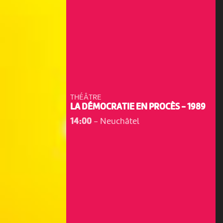
THÉÂTRE
LA DÉMOCRATIE EN PROCÈS - 1989
14:00
-
Neuchâtel