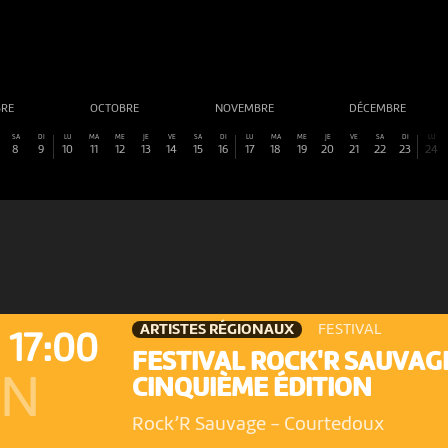
BRE
OCTOBRE
NOVEMBRE
DÉCEMBRE
SA
DI
LU
MA
ME
JE
VE
SA
DI
LU
MA
ME
JE
VE
SA
DI
LU
8
9
10
11
12
13
14
15
16
17
18
19
20
21
22
23
24
ARTISTES RÉGIONAUX
FESTIVAL
17:00
FESTIVAL ROCK'R SAUVAG
ON
CINQUIÈME ÉDITION
Rock’R Sauvage
-
Courtedoux