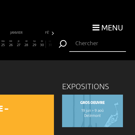
MENU
JANVIER
FÉVRIER
MARS
AVRIL
MA
ME
JE
VE
SA
DI
LU
25
26
27
28
29
30
31
EXPOSITIONS
GROS OEUVRE
E -
19 jun > 9 aoû
Delémont