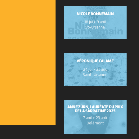
NICOLE BONNEMAIN
18 jui > 9 aoû
St-Ursanne
VÉRONIQUE CALAME
24 jui > 23 aoû
Saint-Ursanne
ANKE ZÜRN, LAURÉATE DU PRIX
DE LA SARRAZINE 2025
7 aoû > 23 aoû
Delémont