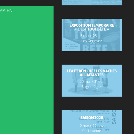
ÉMA EN
EXPOSITION TEMPORAIRE
« C’EST TOUT BÊTE »
3 mai > 25 oct
Les Genevez
LÉA ET BEN CHEZ LES VACHES
ALLAITANTES
20 mai > 31 oct
Saignelégier
SAISON 2026
2 mai > 22 nov
St-Ursanne