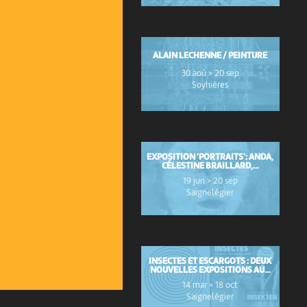
ALAIN LECHENNE / PEINTURE
30 aoû > 20 sep
Soyhières
EXPOSITION 'PORTRAITS': ANDA,
CÉLESTINE BRAILLARD,...
19 jun > 20 sep
Saignelégier
INSECTES ET ESCARGOTS : DEUX
NOUVELLES EXPOSITIONS AU...
14 mar > 18 oct
Saignelégier