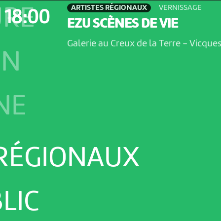
ARTISTES RÉGIONAUX
VERNISSAGE
URE
18:00
EZU SCÈNES DE VIE
Galerie au Creux de la Terre
-
Vicque
ON
NE
 RÉGIONAUX
LIC