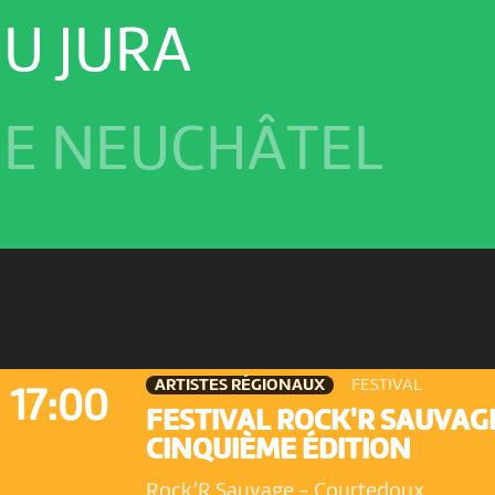
U JURA
E NEUCHÂTEL
ARTISTES RÉGIONAUX
FESTIVAL
17:00
FESTIVAL ROCK'R SAUVAG
CINQUIÈME ÉDITION
Rock’R Sauvage
-
Courtedoux