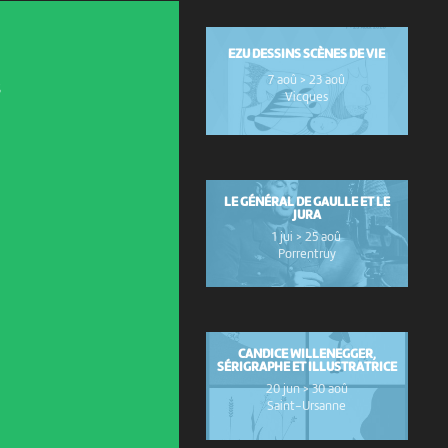
EZU DESSINS SCÈNES DE VIE
7 aoû > 23 aoû
s
Vicques
LE GÉNÉRAL DE GAULLE ET LE
JURA
1 jui > 25 aoû
Porrentruy
CANDICE WILLENEGGER,
SÉRIGRAPHE ET ILLUSTRATRICE
20 jun > 30 aoû
Saint-Ursanne