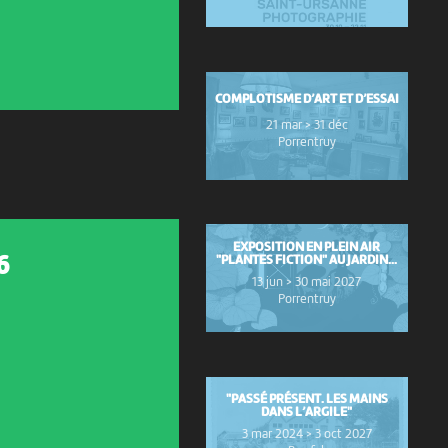
COMPLOTISME D’ART ET D’ESSAI
21 mar > 31 déc
Porrentruy
EXPOSITION EN PLEIN AIR
"PLANTES FICTION" AU JARDIN...
6
13 jun > 30 mai 2027
Porrentruy
"PASSÉ PRÉSENT. LES MAINS
DANS L’ARGILE"
3 mar 2024 > 3 oct 2027