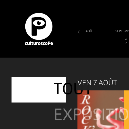
AOÛT
SEPTEM
SA
DI
LU
MA
ME
JE
VE
1
2
3
4
5
6
7
VEN 7 AOÛT
TOUT
EXPOSITI