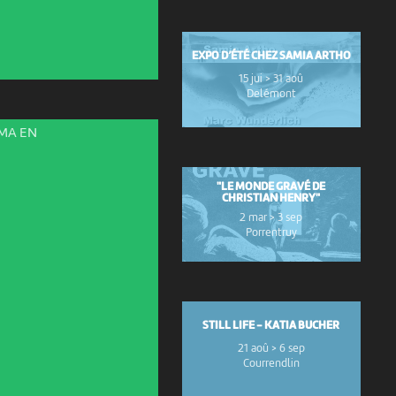
EXPO D’ÉTÉ CHEZ SAMIA ARTHO
15 jui > 31 aoû
Delémont
ÉMA EN
"LE MONDE GRAVÉ DE
CHRISTIAN HENRY"
2 mar > 3 sep
Porrentruy
STILL LIFE - KATIA BUCHER
21 aoû > 6 sep
Courrendlin