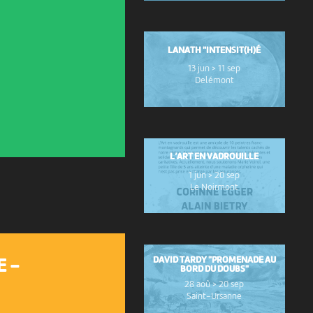
LANATH "INTENSIT(H)É
13 jun > 11 sep
Delémont
L’ART EN VADROUILLE
1 jun > 20 sep
Le Noirmont
DAVID TARDY "PROMENADE AU
E -
BORD DU DOUBS"
28 aoû > 20 sep
Saint-Ursanne