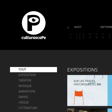
AOÛT
SEPTEM
SA
DI
LU
MA
ME
JE
VE
1
2
3
4
5
6
7
EXPOSITIONS
TOUT
EXPOSITION
THÉÂTRE
MUSIQUE
ANIMATION
DANSE
CIRQUE
LITTÉRATURE