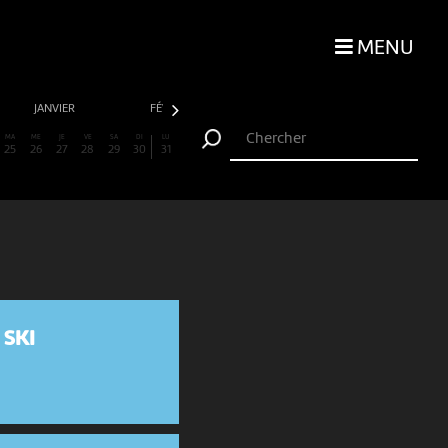
MENU
JANVIER
FÉVRIER
MARS
AVRIL
MA
ME
JE
VE
SA
DI
LU
25
26
27
28
29
30
31
 SKI