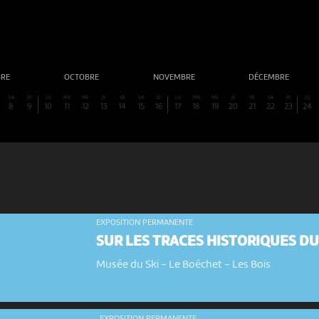
BRE
OCTOBRE
NOVEMBRE
DÉCEMBRE
SA
DI
LU
MA
ME
JE
VE
SA
DI
LU
MA
ME
JE
VE
SA
DI
LU
8
9
10
11
12
13
14
15
16
17
18
19
20
21
22
23
24
EXPOSITION PERMANENTE
SUR LES TRACES HISTORIQUES DU
Musée du Ski - Le Boéchet
-
Les Bois