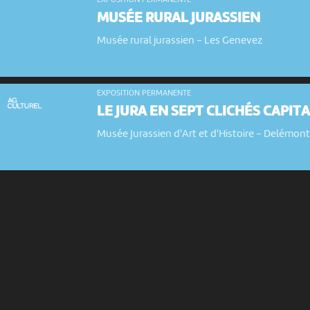
EXPOSITION PERMANENTE
MUSÉE RURAL JURASSIEN
Musée rural jurassien
-
Les Genevez
EXPOSITION PERMANENTE
LE JURA EN SEPT CLICHÉS CAPIT
Musée Jurassien d'Art et d'Histoire
-
Delémon