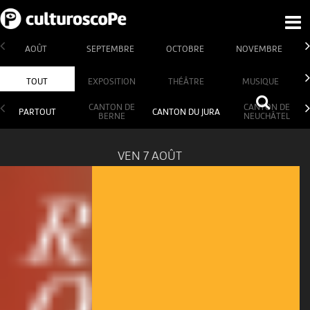
AOÛT
SEPTEMBRE
OCTOBRE
NOVEMBRE
TOUT
EXPOSITION
THÉÂTRE
MUSIQUE
CANTON DE
CANTON DE
PARTOUT
CANTON DU JURA
BERNE
NEUCHÂTEL
VEN 7 AOÛT