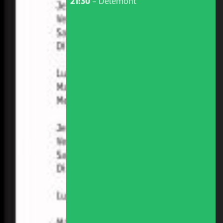
21:30
-
Delémont