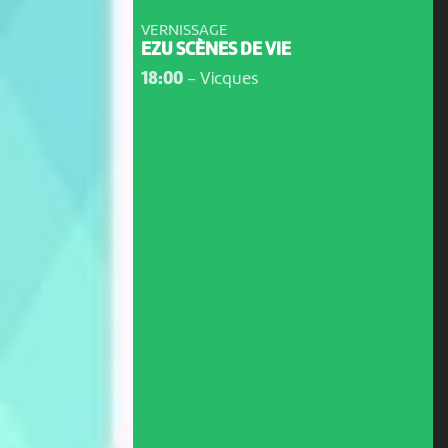
VERNISSAGE
EZU SCÈNES DE VIE
18:00
-
Vicques