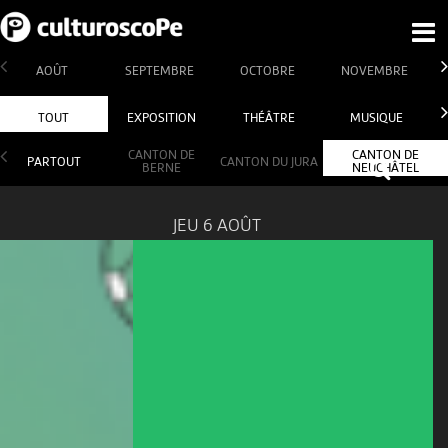
AOÛT
SEPTEMBRE
OCTOBRE
NOVEMBRE
TOUT
EXPOSITION
THÉÂTRE
MUSIQUE
CANTON DE
CANTON DE
PARTOUT
CANTON DU JURA
BERNE
NEUCHÂTEL
JEU 6 AOÛT