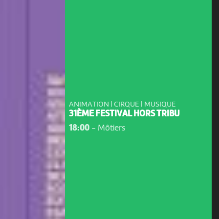
ANIMATION | CIRQUE | MUSIQUE
31ÈME FESTIVAL HORS TRIBU
18:00
-
Môtiers