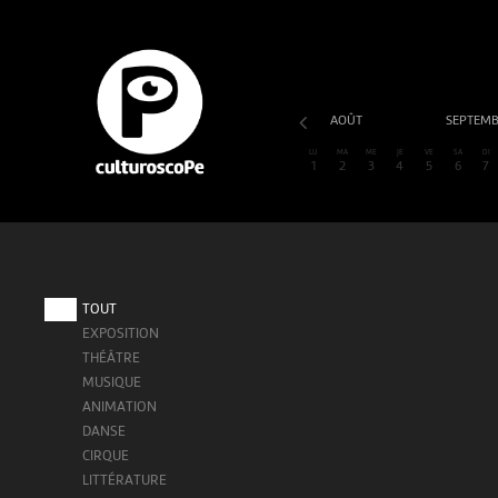
AOÛT
SEPTEM
LU
MA
ME
JE
VE
SA
DI
1
2
3
4
5
6
7
TOUT
EXPOSITION
THÉÂTRE
MUSIQUE
ANIMATION
DANSE
CIRQUE
LITTÉRATURE