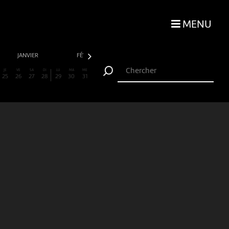
MENU
JANVIER
FÉVRIER
MARS
AVRIL
JE
VE
SA
DI
LU
MA
ME
25
26
27
28
29
30
31