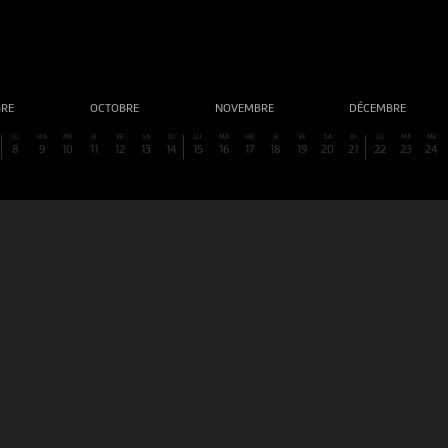
BRE
OCTOBRE
NOVEMBRE
DÉCEMBRE
LU
MA
ME
JE
VE
SA
DI
LU
MA
ME
JE
VE
SA
DI
LU
MA
ME
8
9
10
11
12
13
14
15
16
17
18
19
20
21
22
23
24