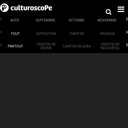
AOÛT
SEPTEMBRE
OCTOBRE
NOVEMBRE
TOUT
EXPOSITION
THÉÂTRE
MUSIQUE
CANTON DE
CANTON DE
PARTOUT
CANTON DU JURA
BERNE
NEUCHÂTEL