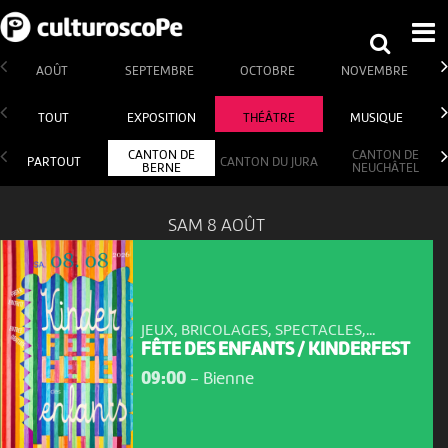
AOÛT
SEPTEMBRE
OCTOBRE
NOVEMBRE
TOUT
EXPOSITION
THÉÂTRE
MUSIQUE
CANTON DE
CANTON DE
PARTOUT
CANTON DU JURA
BERNE
NEUCHÂTEL
SAM 8 AOÛT
JEUX, BRICOLAGES, SPECTACLES,...
FÊTE DES ENFANTS / KINDERFEST
09:00
-
Bienne