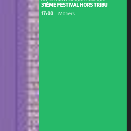
31ÈME FESTIVAL HORS TRIBU
17:00
-
Môtiers