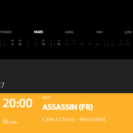
FÉVRIER
MARS
AVRIL
MAI
JUIN
LU
MA
ME
JE
VE
SA
DI
LU
MA
ME
JE
VE
SA
DI
LU
MA
ME
8
9
10
11
12
13
14
15
16
17
18
19
20
21
22
23
24
27
RAP
20:00
ASSASSIN (FR)
Case à Chocs
-
Neuchâtel