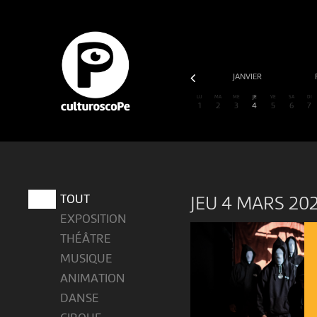
NOVEMBRE
DÉCEMBRE
JANVIER
LU
MA
ME
JE
VE
SA
DI
1
2
3
4
5
6
7
TOUT
JEU 4 MARS 20
EXPOSITION
THÉÂTRE
MUSIQUE
ANIMATION
DANSE