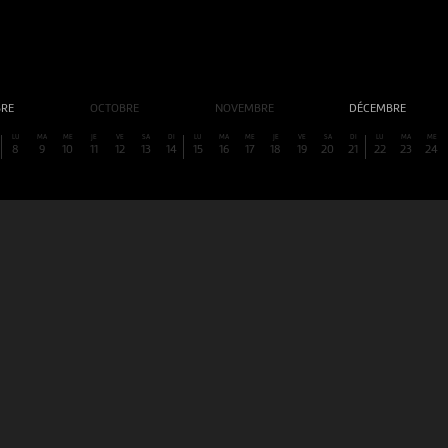
BRE
OCTOBRE
NOVEMBRE
DÉCEMBRE
LU
MA
ME
JE
VE
SA
DI
LU
MA
ME
JE
VE
SA
DI
LU
MA
ME
8
9
10
11
12
13
14
15
16
17
18
19
20
21
22
23
24