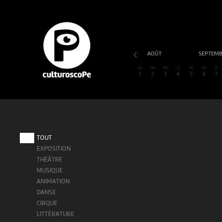
AOÛT
SEPTEM
LU
MA
ME
JE
VE
SA
DI
1
2
3
4
5
6
7
TOUT
EXPOSITION
THÉÂTRE
MUSIQUE
ANIMATION
DANSE
CIRQUE
LITTÉRATURE