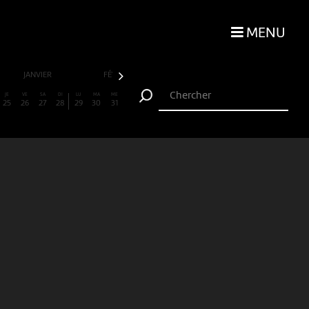
MENU
JANVIER
FÉVRIER
MARS
AVRIL
JE
VE
SA
DI
LU
MA
ME
25
26
27
28
29
30
31