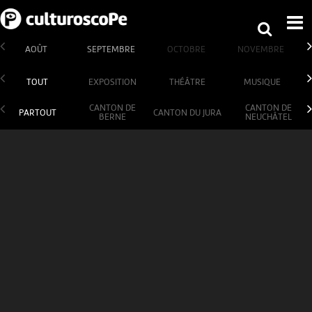
AOÛT
SEPTEMBRE
OCTOBRE
NOVEMBRE
TOUT
EXPOSITION
THÉÂTRE
MUSIQUE
CANTON DE
CANTON DE
PARTOUT
CANTON DU JURA
BERNE
NEUCHÂTEL