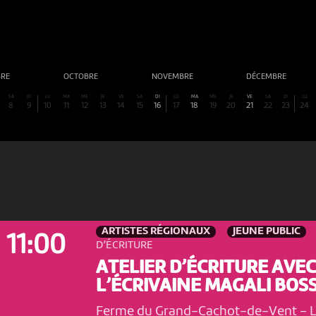
BRE
OCTOBRE
NOVEMBRE
DÉCEMBRE
SA
DI
LU
MA
ME
JE
VE
SA
DI
LU
MA
ME
JE
VE
SA
DI
LU
8
9
10
11
12
13
14
15
16
17
18
19
20
21
22
23
24
ARTISTES RÉGIONAUX
JEUNE PUBLIC
11:00
D’ÉCRITURE
ATELIER D’ÉCRITURE AVEC
L’ÉCRIVAINE MAGALI BOSS
Ferme du Grand-Cachot-de-Vent
-
L