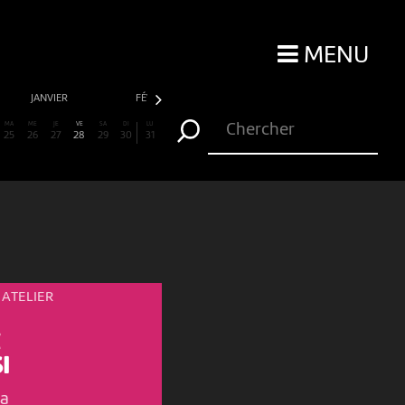
MENU
JANVIER
FÉVRIER
MARS
AVRIL
MA
ME
JE
VE
SA
DI
LU
25
26
27
28
29
30
31
ATELIER
I
a