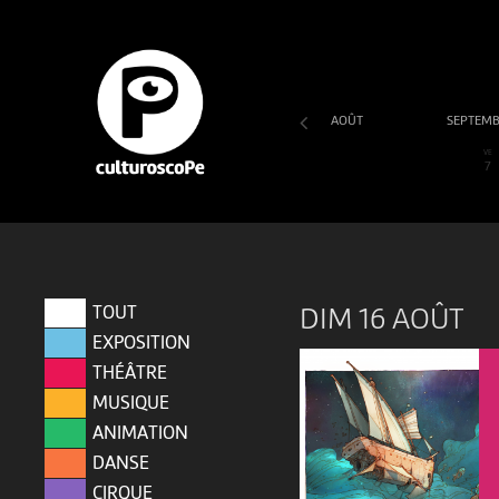
AOÛT
SEPTEM
SA
DI
LU
MA
ME
JE
VE
1
2
3
4
5
6
7
TOUT
DIM 16 AOÛT
EXPOSITION
THÉÂTRE
MUSIQUE
ANIMATION
DANSE
CIRQUE