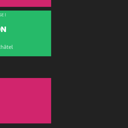
E |
ON
hâtel