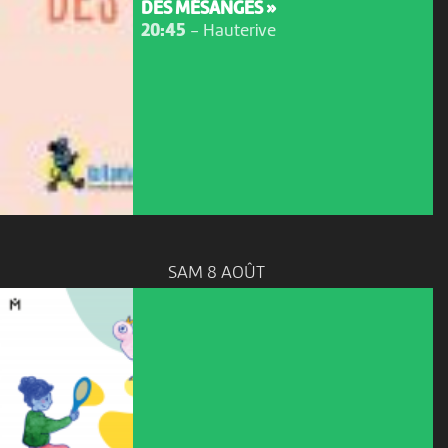
DES MÉSANGES »
20:45
-
Hauterive
SAM 8 AOÛT