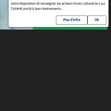
votre disposition et renseigner les acteurs·trices culturel·le·s sur
l'intérêt porté à leurs événements.
Plus d'infos
ANIMATION
3...2...1... DU SPORT AU MUSÉE!
ATELIER POUR ENFANTS
14:00
-
Neuchâtel