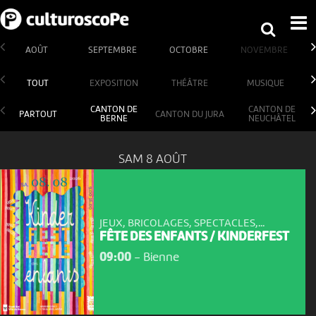
AOÛT
SEPTEMBRE
OCTOBRE
NOVEMBRE
TOUT
EXPOSITION
THÉÂTRE
MUSIQUE
CANTON DE
CANTON DE
PARTOUT
CANTON DU JURA
BERNE
NEUCHÂTEL
SAM 8 AOÛT
JEUX, BRICOLAGES, SPECTACLES,...
FÊTE DES ENFANTS / KINDERFEST
09:00
-
Bienne