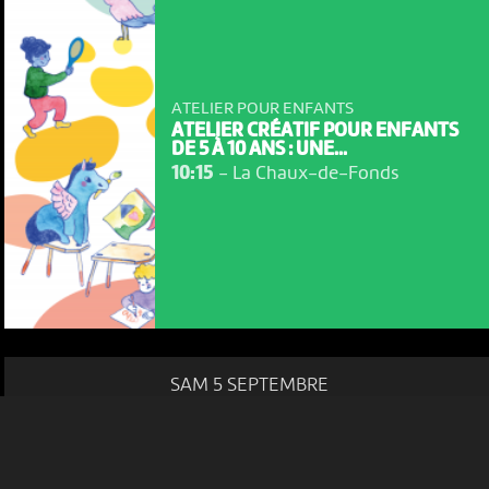
ATELIER POUR ENFANTS
ATELIER CRÉATIF POUR ENFANTS
DE 5 À 10 ANS : UNE...
10:15
-
La Chaux-de-Fonds
NOUS UTILISONS DES COOKIES
En poursuivant votre navigation sur le culturoscoPe site vous
consentez à l’utilisation de cookies. Les cookies nous
permettent d'analyser le trafic, d’affiner les contenus mis à
votre disposition et renseigner les acteurs·trices culturel·le·s sur
l'intérêt porté à leurs événements.
Plus d'infos
SAM 5 SEPTEMBRE