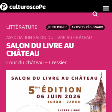
LITTÉRATURE
JEUNE PUBLIC
ARTISTES RÉGIONAUX
ASSOCIATION SALON DU LIVRE AU CHÂTEAU
SALON DU LIVRE AU
CHÂTEAU
Cour du château
-
Cressier