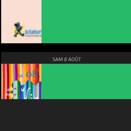
NOUS UTILISONS DES COOKIES
En poursuivant votre navigation sur le culturoscoPe site vous
consentez à l’utilisation de cookies. Les cookies nous
SAM 8 AOÛT
permettent d'analyser le trafic, d’affiner les contenus mis à
votre disposition et renseigner les acteurs·trices culturel·le·s sur
l'intérêt porté à leurs événements.
Plus d'infos
JEUX, BRICOLAGES, SPECTACLES,...
FÊTE DES ENFANTS / KINDERFEST
09:00
-
Bienne