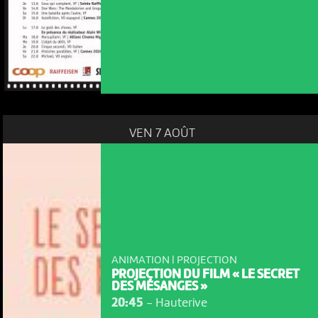
VEN 7 AOÛT
ANIMATION | PROJECTION
PROJECTION DU FILM « LE SECRET
DES MÉSANGES »
20:45
-
Hauterive