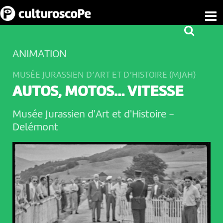
ANIMATION
MUSÉE JURASSIEN D’ART ET D’HISTOIRE (MJAH)
AUTOS, MOTOS… VITESSE
Musée Jurassien d'Art et d'Histoire
-
Delémont