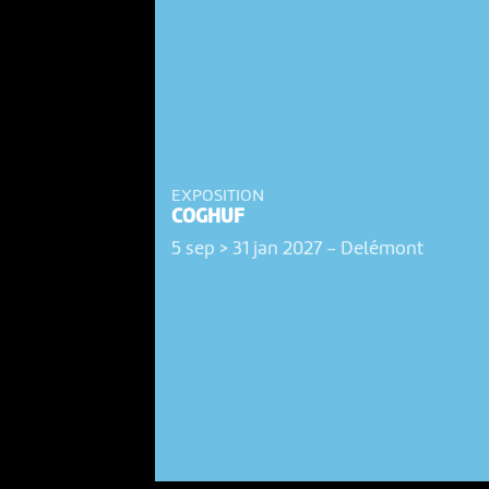
EXPOSITION
COGHUF
5 sep > 31 jan 2027
-
Delémont