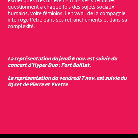
esthétiques très différents mais ses spectacles
questionnent à chaque fois des sujets sociaux,
humains, voire féminins. Le travail de la compagnie
interroge l’être dans ses retranchements et dans sa
complexité.
La représentation du jeudi 6 nov. est suivie du
concert d’Hyper Duo : Fort Boillat.
La représentation du vendredi 7 nov. est suivie du
NOUS UTILISONS DES COOKIES
DJ set de Pierre et Yvette
En poursuivant votre navigation sur le culturoscoPe site vous
consentez à l’utilisation de cookies. Les cookies nous
permettent d'analyser le trafic, d’affiner les contenus mis à
votre disposition et renseigner les acteurs·trices culturel·le·s sur
l'intérêt porté à leurs événements.
Plus d'infos