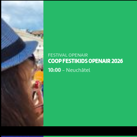
FESTIVAL OPENAIR
COOP FESTIKIDS OPENAIR 2026
10:00
-
Neuchâtel
NOUS UTILISONS DES COOKIES
En poursuivant votre navigation sur le culturoscoPe site vous
consentez à l’utilisation de cookies. Les cookies nous
permettent d'analyser le trafic, d’affiner les contenus mis à
votre disposition et renseigner les acteurs·trices culturel·le·s sur
l'intérêt porté à leurs événements.
Plus d'infos