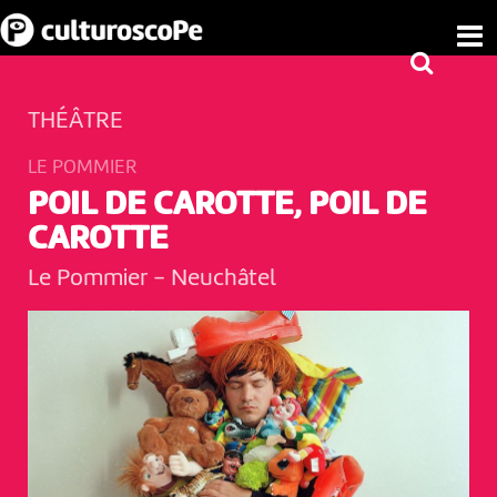
THÉÂTRE
LE POMMIER
POIL DE CAROTTE, POIL DE
CAROTTE
Le Pommier
-
Neuchâtel