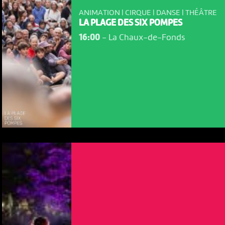
ANIMATION | CIRQUE | DANSE | THÉÂTRE
LA PLAGE DES SIX POMPES
16:00
-
La Chaux-de-Fonds