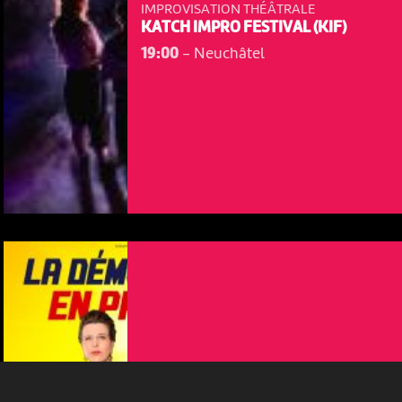
IMPROVISATION THÉÂTRALE
KATCH IMPRO FESTIVAL (KIF)
19:00
-
Neuchâtel
NOUS UTILISONS DES COOKIES
En poursuivant votre navigation sur le culturoscoPe site vous
consentez à l’utilisation de cookies. Les cookies nous
permettent d'analyser le trafic, d’affiner les contenus mis à
votre disposition et renseigner les acteurs·trices culturel·le·s sur
l'intérêt porté à leurs événements.
Plus d'infos
THÉÂTRE