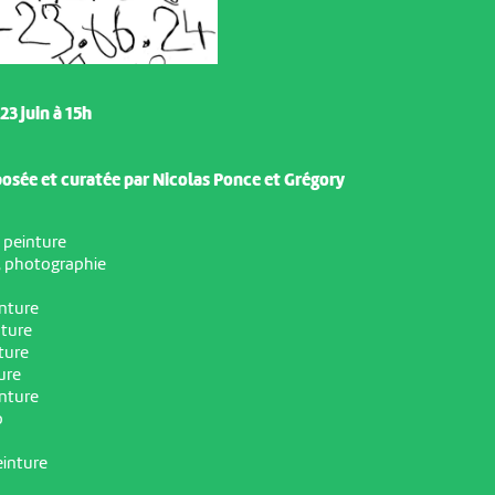
3 juin à 15h
osée et curatée par Nicolas Ponce et Grégory
,
peinture
,
photographie
inture
ture
ture
ure
nture
o
inture