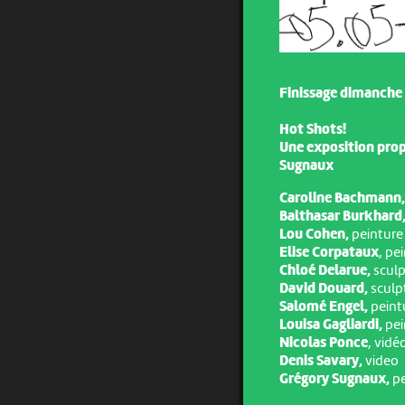
Finissage dimanche 2
Hot Shots!
Une exposition prop
Sugnaux
Caroline Bachmann
Balthasar Burkhard
Lou Cohen,
peinture
Elise Corpataux
, pe
Chloé Delarue,
sculp
David Douard,
sculp
Salomé Engel,
peint
Louisa Gagliardi,
pei
Nicolas Ponce
, vidé
Denis Savary,
video
Grégory Sugnaux,
pe