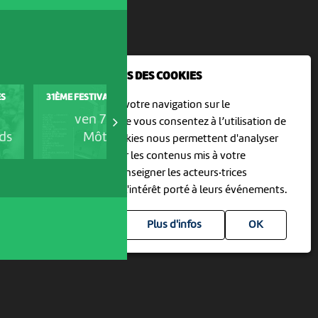
NOUS UTILISONS DES COOKIES
ES
31ÈME FESTIVAL HORS TRIBU
EZU SCÈNES DE VIE
En poursuivant votre navigation sur le
ven 7 août
ven 7 août
culturoscoPe site vous consentez à l’utilisation de
ds
Môtiers
Vicques
cookies. Les cookies nous permettent d'analyser
le trafic, d’affiner les contenus mis à votre
disposition et renseigner les acteurs·trices
culturel·le·s sur l'intérêt porté à leurs événements.
Plus d'infos