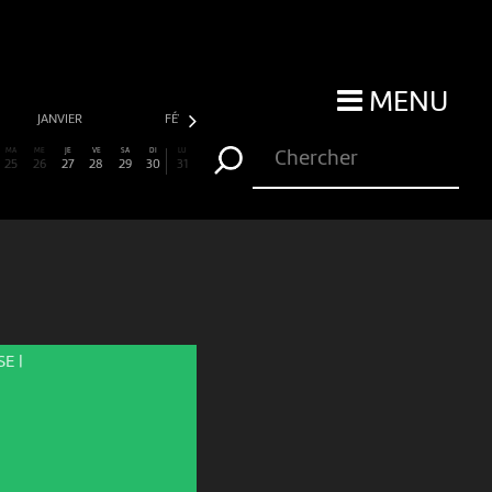
MENU
JANVIER
FÉVRIER
MARS
AVRIL
MA
ME
JE
VE
SA
DI
LU
25
26
27
28
29
30
31
E |