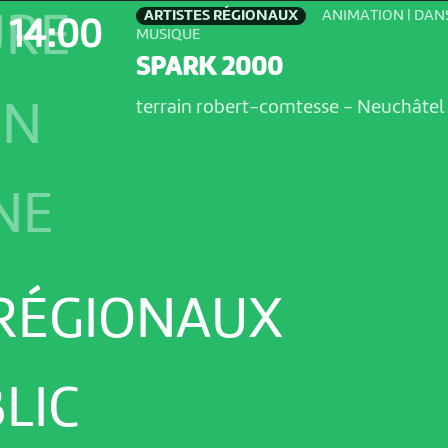
ARTISTES RÉGIONAUX
ANIMATION | DANS
URE
14:00
MUSIQUE
SPARK 2000
terrain robert-comtesse
-
Neuchâtel
ON
NE
 RÉGIONAUX
LIC