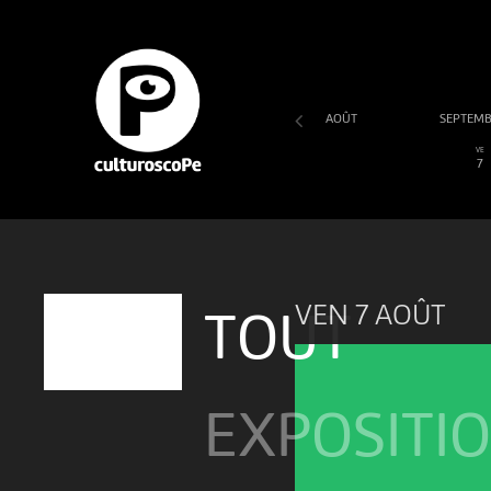
AOÛT
SEPTEM
SA
DI
LU
MA
ME
JE
VE
1
2
3
4
5
6
7
VEN 7 AOÛT
TOUT
EXPOSITI