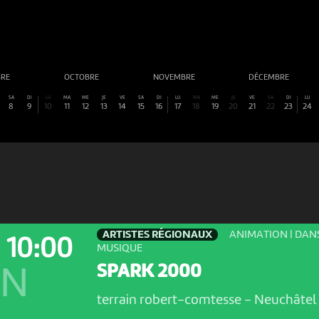
BRE
OCTOBRE
NOVEMBRE
DÉCEMBRE
SA
DI
LU
MA
ME
JE
VE
SA
DI
LU
MA
ME
JE
VE
SA
DI
LU
8
9
10
11
12
13
14
15
16
17
18
19
20
21
22
23
24
ARTISTES RÉGIONAUX
ANIMATION | DANS
10:00
MUSIQUE
SPARK 2000
ON
terrain robert-comtesse
-
Neuchâtel