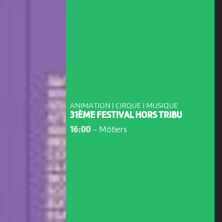
ANIMATION | CIRQUE | MUSIQUE
31ÈME FESTIVAL HORS TRIBU
16:00
-
Môtiers