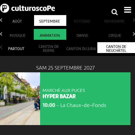
AOÛT
SEPTEMBRE
OCTOBRE
NOVEMBRE
MUSIQUE
ANIMATION
DANSE
CIRQUE
CANTON DE
CANTON DE
PARTOUT
CANTON DU JURA
BERNE
NEUCHÂTEL
SAM 25 SEPTEMBRE 2027
MARCHÉ AUX PUCES
HYPER BAZAR
10:00
-
La Chaux‑de‑Fonds