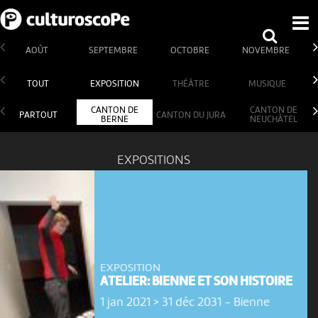
AOÛT
SEPTEMBRE
OCTOBRE
NOVEMBRE
TOUT
EXPOSITION
THÉÂTRE
MUSIQUE
CANTON DE
CANTON DE
PARTOUT
CANTON DU JURA
BERNE
NEUCHÂTEL
EXPOSITIONS
EXPOSITION
ATELIER: BIENNE ET SON HISTOIRE
1 jan 2021 > 31 déc 2031
-
Bienne