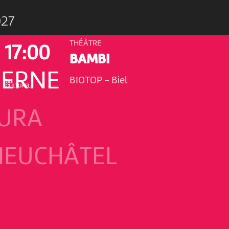
027
THÉÂTRE
17:00
BAMBI
BERNE
BIOTOP
-
Biel
JURA
NEUCHÂTEL