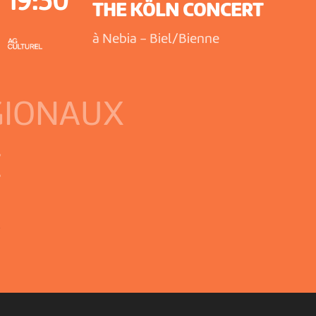
19:30
THE KÖLN CONCERT
à Nebia
-
Biel/Bienne
GIONAUX
C
L