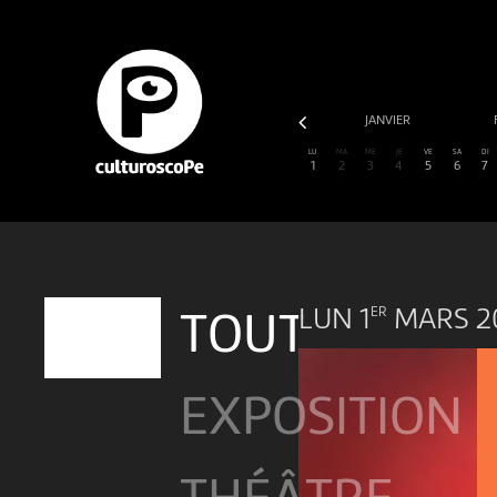
NOVEMBRE
DÉCEMBRE
JANVIER
LU
MA
ME
JE
VE
SA
DI
1
2
3
4
5
6
7
LUN 1
MARS 2
ER
TOUT
EXPOSITION