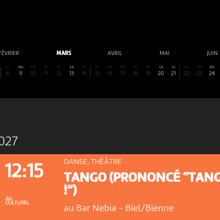
FÉVRIER
MARS
AVRIL
MAI
JUIN
LU
MA
ME
JE
VE
SA
DI
LU
MA
ME
JE
VE
SA
DI
LU
MA
ME
8
9
10
11
12
13
14
15
16
17
18
19
20
21
22
23
24
027
DANSE, THÉÂTRE
12:15
TANGO (PRONONCÉ “TAN
!”)
au Bar Nebia
-
Biel/Bienne