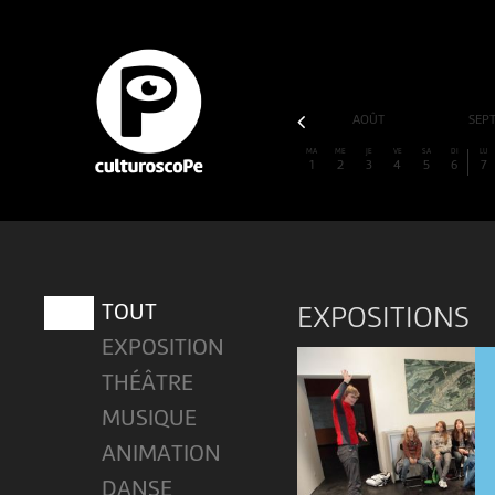
MAI
JUIN
JUILLET
AOÛT
SEP
MA
ME
JE
VE
SA
DI
LU
1
2
3
4
5
6
7
TOUT
EXPOSITIONS
EXPOSITION
THÉÂTRE
MUSIQUE
ANIMATION
DANSE