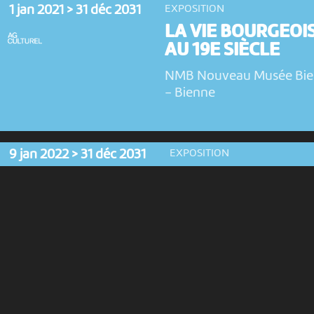
1 jan 2021 > 31 déc 2031
EXPOSITION
LA VIE BOURGEOI
AU 19E SIÈCLE
NMB Nouveau Musée Bi
-
Bienne
9 jan 2022 > 31 déc 2031
EXPOSITION
LES LETTRES DE
ROBERT WALSER
NMB Nouveau Musée
Bienne
-
Bienne
4 fév 2018 > 31 déc 2031
EXPOSITION