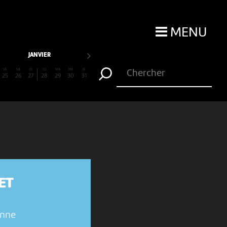
MENU
JANVIER
VE
SA
DI
LU
MA
ME
JE
25
26
27
28
29
30
31
ET
enne