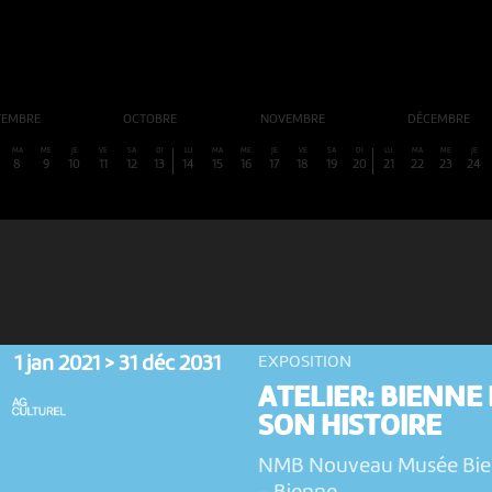
TEMBRE
OCTOBRE
NOVEMBRE
DÉCEMBRE
MA
ME
JE
VE
SA
DI
LU
MA
ME
JE
VE
SA
DI
LU
MA
ME
JE
8
9
10
11
12
13
14
15
16
17
18
19
20
21
22
23
24
1 jan 2021 > 31 déc 2031
EXPOSITION
ATELIER: BIENNE 
SON HISTOIRE
NMB Nouveau Musée Bi