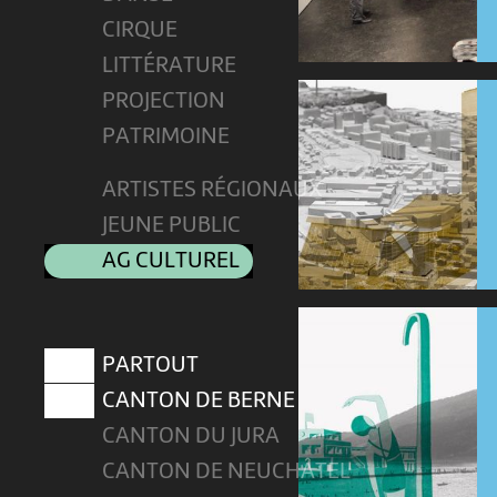
CIRQUE
LITTÉRATURE
PROJECTION
PATRIMOINE
ARTISTES RÉGIONAUX
JEUNE PUBLIC
AG CULTUREL
PARTOUT
CANTON DE BERNE
CANTON DU JURA
CANTON DE NEUCHÂTEL