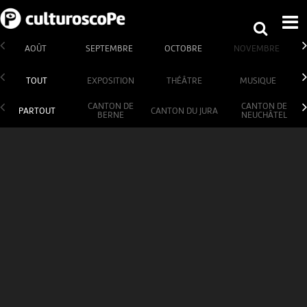
AOÛT
SEPTEMBRE
OCTOBRE
NOVEMBRE
TOUT
EXPOSITION
THÉÂTRE
MUSIQUE
CANTON DE
CANTON DE
PARTOUT
CANTON DU JURA
BERNE
NEUCHÂTEL