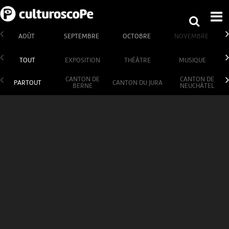
AOÛT
SEPTEMBRE
OCTOBRE
NOVEMBRE
TOUT
EXPOSITION
THÉÂTRE
MUSIQUE
CANTON DE
CANTON DE
PARTOUT
CANTON DU JURA
BERNE
NEUCHÂTEL