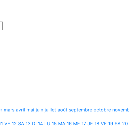
er
mars
avril
mai
juin
juillet
août
septembre
octobre
novem
11
VE
12
SA
13
DI
14
LU
15
MA
16
ME
17
JE
18
VE
19
SA
20