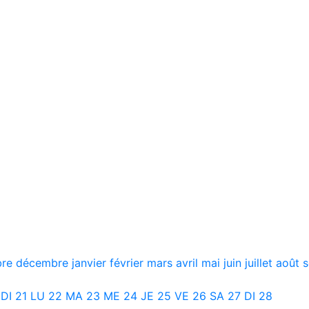
bre
décembre
janvier
février
mars
avril
mai
juin
juillet
août
DI
21
LU
22
MA
23
ME
24
JE
25
VE
26
SA
27
DI
28