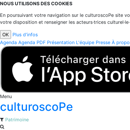
NOUS UTILISONS DES COOKIES
En poursuivant votre navigation sur le culturoscoPe site vou
votre disposition et renseigner les acteurs·trices culturel·le
Plus d'infos
Agenda
Agenda PDF
Présentation
L'équipe
Presse
À propo
Menu
culturoscoPe
Patrimoine