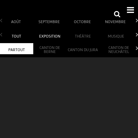
AOÛT
SEPTEMBRE
OCTOBRE
NOVEMBRE
TOUT
EXPOSITION
THÉÂTRE
MUSIQUE
CANTON DE
CANTON DE
PARTOUT
CANTON DU JURA
BERNE
NEUCHÂTEL