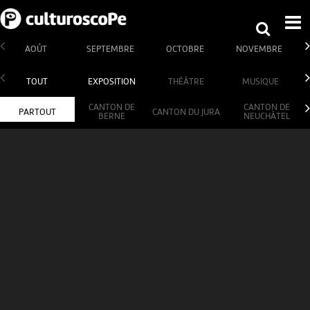
AOÛT
SEPTEMBRE
OCTOBRE
NOVEMBRE
TOUT
EXPOSITION
THÉÂTRE
MUSIQUE
CANTON DE
CANTON DE
PARTOUT
CANTON DU JURA
BERNE
NEUCHÂTEL