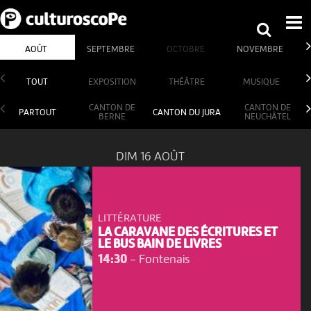
AOÛT
SEPTEMBRE
OCTOBRE
NOVEMBRE
TOUT
EXPOSITION
THÉÂTRE
MUSIQUE
CANTON DE
CANTON DE
PARTOUT
CANTON DU JURA
BERNE
NEUCHÂTEL
DIM 16 AOÛT
LITTÉRATURE
LA CARAVANE DES ÉCRITURES ET
LE BUS BAIN DE LIVRES
14:30
-
Fontenais