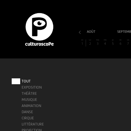
AOÛT
SEPTEM
DI
LU
MA
ME
JE
VE
SA
1
2
3
4
5
6
7
TOUT
EXPOSITION
THÉÂTRE
MUSIQUE
ANIMATION
DANSE
CIRQUE
LITTÉRATURE
PROJECTION