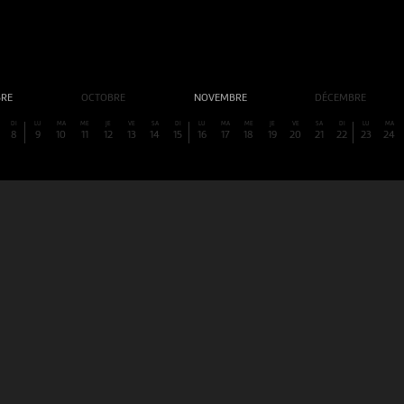
BRE
OCTOBRE
NOVEMBRE
DÉCEMBRE
DI
LU
MA
ME
JE
VE
SA
DI
LU
MA
ME
JE
VE
SA
DI
LU
MA
8
9
10
11
12
13
14
15
16
17
18
19
20
21
22
23
24