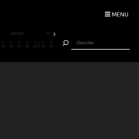
MENU
JANVIER
FÉVRIER
MARS
AVRIL
ME
JE
VE
SA
DI
LU
MA
25
26
27
28
29
30
31