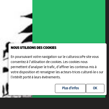
NOUS UTILISONS DES COOKIES
CONTES
En poursuivant votre navigation sur le culturoscoPe site vous
CONTES AUX JEUNES-RIVES
consentez à l’utilisation de cookies. Les cookies nous
permettent d'analyser le trafic, d’affiner les contenus mis à
16:00
-
Neuchâtel
votre disposition et renseigner les acteurs·trices culturel·le·s sur
l'intérêt porté à leurs événements.
Plus d'infos