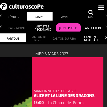
FÉVRIER
MARS
AVRIL
MAI
ARTISTES
PATRIMOINE
JEUNE PUBLIC
AG CULTUREL
RÉGIONAUX
CANTON DE
CANTON DE
PARTOUT
CANTON DU JURA
BERNE
NEUCHÂTEL
MER 3 MARS 2027
MARIONNETTES DE TABLE
ALICE ET LA LUNE DES DRAGONS
15:00
-
La Chaux-de-Fonds