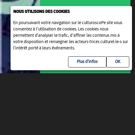
NOUS UTILISONS DES COOKIES
En poursuivant votre navigation sur le culturoscoPe site vous
ATELIER ENFANTS DE 4 À 6 ANS
consentez à l’utilisation de cookies. Les cookies nous
CRÉE TON FLIP-BOOK SAUVAGE
permettent d'analyser le trafic, d’affiner les contenus mis à
10:00
-
Neuchâtel
votre disposition et renseigner les acteurs·trices culturel·le·s sur
l'intérêt porté à leurs événements.
Plus d'infos